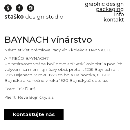
graphic design
packaging
info
staško
design studio
kontakt
obalový
BAYNACH vínárstvo
dizajn-
packaging
Návrh etikiet prémiovej rady vín - kolekcia BAYNACH.
design
A PREČO BAYNACH?
grafická
Po tatárskom vpáde boli povolaní Saskí kolonisti a pod ich
identita
vplyvom sa menili aj názvy obcí, preto r. 1256 Baynach a r.
vinárstva
1275 Bajanach. V roku 1773 to bola Bajnoczka, r. 1808
a
Bojnička a konečne v roku 1920 Bojničkyaž doteraz.
vinohradnictva
Foto: Erik Ďuriš
grafický
dizajn
Klient: Reva Bojničky, a.s.
etikiet
na
víno
kontaktujte nás
grafický
dizajn