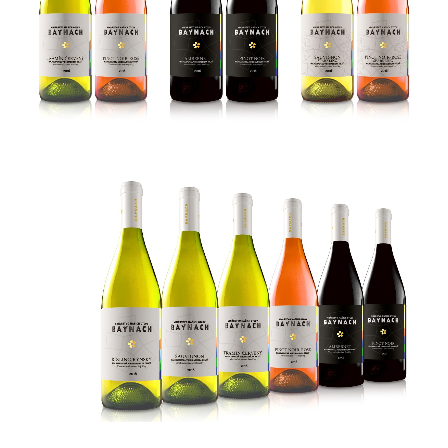
vinohradnictva
bottle
design
staško
grafický
dizajn
grafické
štúdio
obalový
dizajn
slovak
brand
graphic
studio
design
wine
labels
navrh
etikiet