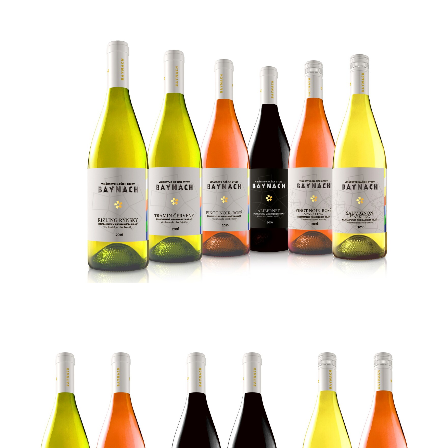
a
návrh
etikiet
na
víno
návr
logotypu
a
dizajn
etikiet
grafický
návrh
vinárstva
a
vinohradnictva
labels
design
grafický
návrh
etikiet
vinárstva
a