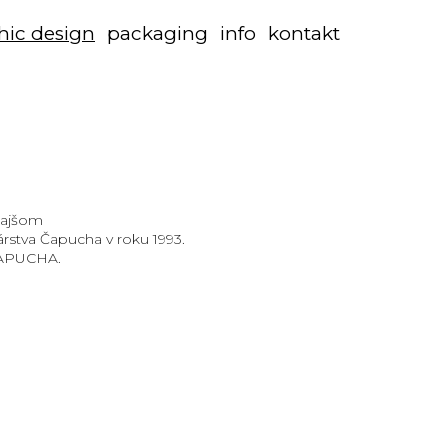
hic design
packaging
info
kontakt
edajšom
rstva Čapucha v roku 1993.
 ČAPUCHA.