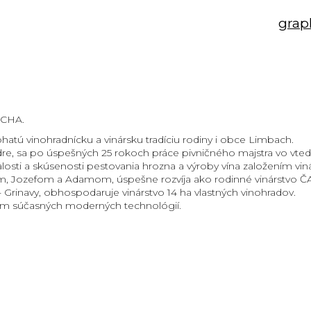
grap
UCHA.
atú vinohradnícku a vinársku tradíciu rodiny i obce Limbach.
odre, sa po úspešných 25 rokoch práce pivničného majstra vo vt
sti a skúsenosti pestovania hrozna a výroby vína založením viná
om, Jozefom a Adamom, úspešne rozvíja ako rodinné vinárstvo
 Grinavy, obhospodaruje vinárstvo 14 ha vlastných vinohradov.
itím súčasných moderných technológií.