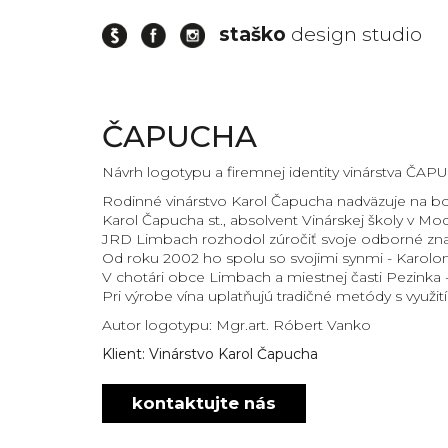
staško
design studio
firemná
ČAPUCHA
identita
pre
Návrh logotypu a firemnej identity vinárstva ČAP
vinárstvo
ČAPUCHA
Rodinné vinárstvo Karol Čapucha nadväzuje na boh
Karol Čapucha st., absolvent Vinárskej školy v M
firemná
JRD Limbach rozhodol zúročiť svoje odborné znalo
identita
Od roku 2002 ho spolu so svojimi synmi - Karol
vinárstva
V chotári obce Limbach a miestnej časti Pezinka -
ČAPUCHA
Pri výrobe vína uplatňujú tradičné metódy s využ
grafický
Autor logotypu: Mgr.art. Róbert Vanko
dizajn
vinárstva
Klient: Vinárstvo Karol Čapucha
ČAPUCHA
grafický
kontaktujte nás
dizajn
a