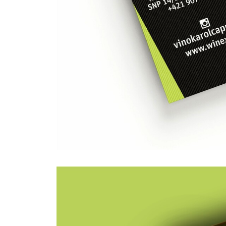
grafické
štúdio
obalový
dizajn
slovak
brand
graphic
studio