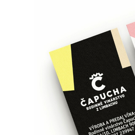
novy
vizualny
styl
vinárstva
vizualny
styl
vinárstva
vizualny
styl
víno
logotyp
a
dizajn
vinárstva
vino
obal
vino
etiketa
staško
dizajn